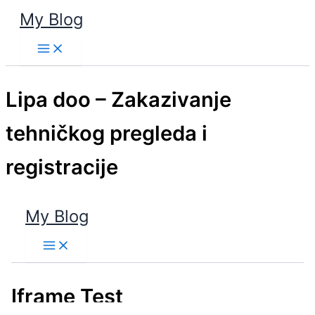
Пређи
My Blog
на
Main
садржај
Menu
Lipa doo – Zakazivanje
tehničkog pregleda i
registracije