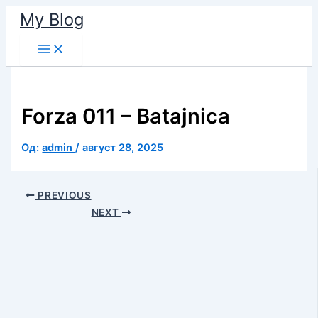
Пређи
My Blog
на
Main
садржај
Menu
Forza 011 – Batajnica
Од:
admin
/
август 28, 2025
PREVIOUS
NEXT